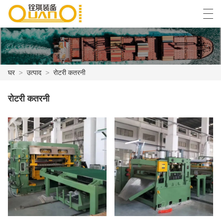
العربية
বাংলা ভাষার
English
Español
घर
>
उत्पाद
>
रोटरी कतरनी
घर
रोटरी कतरनी
उत्पाद
समाचार
मामला
फैक्ट्री शो
हमसे संपर्क करें